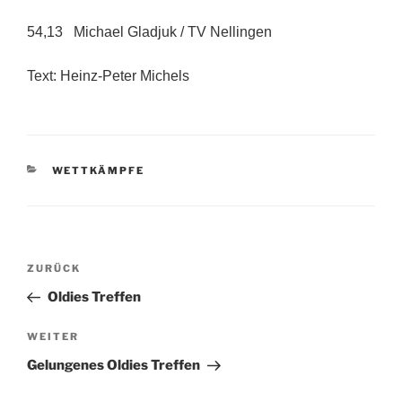
54,13 Michael Gladjuk / TV Nellingen
Text: Heinz-Peter Michels
KATEGORIEN
WETTKÄMPFE
Beitragsnavigation
Vorheriger
ZURÜCK
Beitrag
Oldies Treffen
Nächster
WEITER
Beitrag
Gelungenes Oldies Treffen