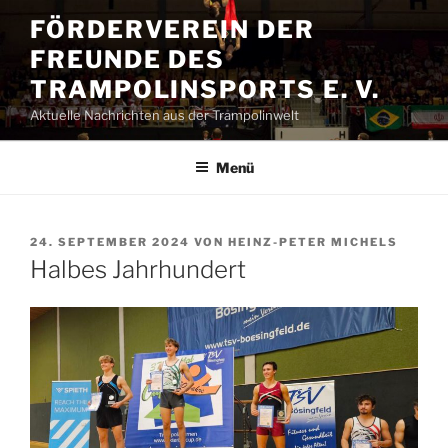
Zum
FÖRDERVEREIN DER
Inhalt
FREUNDE DES
springen
TRAMPOLINSPORTS E. V.
Aktuelle Nachrichten aus der Trampolinwelt
Menü
VERÖFFENTLICHT
24. SEPTEMBER 2024
VON
HEINZ-PETER MICHELS
AM
Halbes Jahrhundert