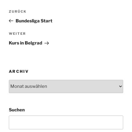
Beitragsnavigation
Vorheriger
ZURÜCK
Beitrag
Bundesliga Start
Nächster
WEITER
Beitrag
Kurs in Belgrad
ARCHIV
Archiv
Suchen