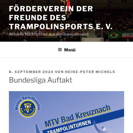
Zum
FÖRDERVEREIN DER
Inhalt
FREUNDE DES
springen
TRAMPOLINSPORTS E. V.
Aktuelle Nachrichten aus der Trampolinwelt
Menü
VERÖFFENTLICHT
8. SEPTEMBER 2024
VON
HEINZ-PETER MICHELS
AM
Bundesliga Auftakt