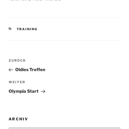
KATEGORIEN
TRAINING
Beitragsnavigation
Vorheriger
ZURÜCK
Beitrag
Oldies Treffen
Nächster
WEITER
Beitrag
Olympia Start
ARCHIV