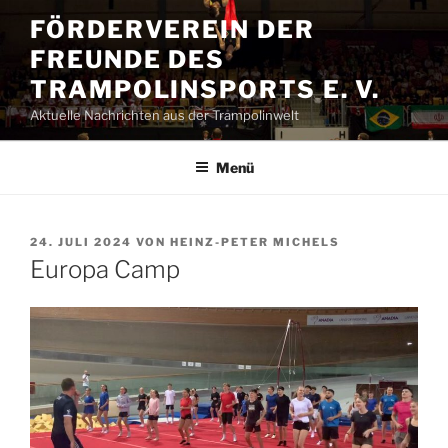
Zum
FÖRDERVEREIN DER
Inhalt
FREUNDE DES
springen
TRAMPOLINSPORTS E. V.
Aktuelle Nachrichten aus der Trampolinwelt
Menü
VERÖFFENTLICHT
24. JULI 2024
VON
HEINZ-PETER MICHELS
AM
Europa Camp