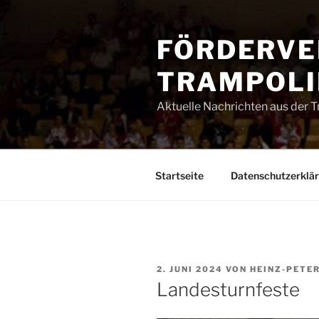
Zum
Inhalt
FÖRDERVE
springen
TRAMPOLIN
Aktuelle Nachrichten aus der 
Startseite
Datenschutzerklä
VERÖFFENTLICHT
2. JUNI 2024
VON
HEINZ-PETE
AM
Landesturnfeste