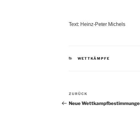
Text: Heinz-Peter Michels
KATEGORIEN
WETTKÄMPFE
Beitragsnavigation
Vorheriger
ZURÜCK
Beitrag
Neue Wettkampfbestimmunge