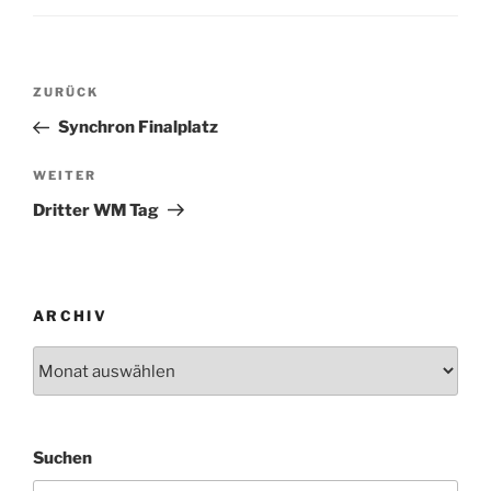
Beitragsnavigation
Vorheriger
ZURÜCK
Beitrag
Synchron Finalplatz
Nächster
WEITER
Beitrag
Dritter WM Tag
ARCHIV
Archiv
Suchen