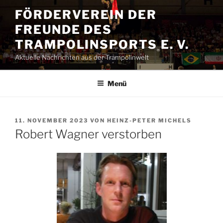
Zum
FÖRDERVEREIN DER
Inhalt
FREUNDE DES
springen
TRAMPOLINSPORTS E. V.
Aktuelle Nachrichten aus der Trampolinwelt
Menü
VERÖFFENTLICHT
11. NOVEMBER 2023
VON
HEINZ-PETER MICHELS
AM
Robert Wagner verstorben