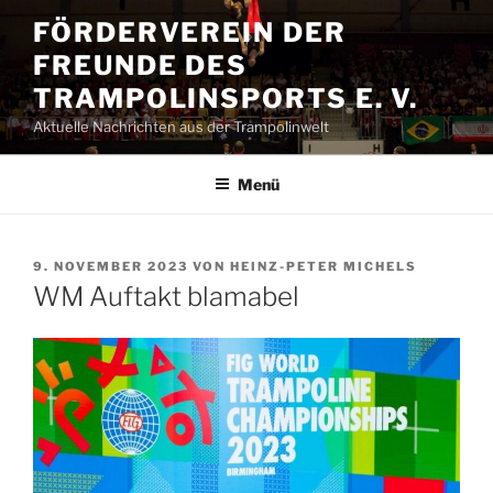
Zum
FÖRDERVEREIN DER
Inhalt
FREUNDE DES
springen
TRAMPOLINSPORTS E. V.
Aktuelle Nachrichten aus der Trampolinwelt
Menü
VERÖFFENTLICHT
9. NOVEMBER 2023
VON
HEINZ-PETER MICHELS
AM
WM Auftakt blamabel