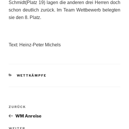
Schmidt(Platz 19) lagen die anderen drei Herren doch
schon deutlich zurück. Im Team Wettbewerb belegten
sie den 8. Platz.
Text: Heinz-Peter Michels
KATEGORIEN
WETTKÄMPFE
Beitragsnavigation
Vorheriger
ZURÜCK
Beitrag
WM Anreise
WEITER