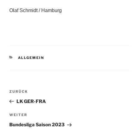
Olaf Schmidt / Hamburg
KATEGORIEN
ALLGEMEIN
Beitragsnavigation
Vorheriger
ZURÜCK
Beitrag
LK GER-FRA
Nächster
WEITER
Beitrag
Bundesliga Saison 2023