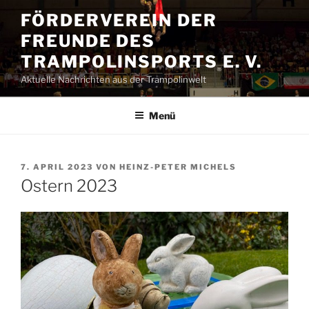
Zum
FÖRDERVEREIN DER
Inhalt
FREUNDE DES
springen
TRAMPOLINSPORTS E. V.
Aktuelle Nachrichten aus der Trampolinwelt
Menü
VERÖFFENTLICHT
7. APRIL 2023
VON
HEINZ-PETER MICHELS
AM
Ostern 2023