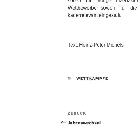
sollen die nötige Lizenzstu
Wettbewerbe sowohl für die
kaderrelevant eingestuft.
Text: Heinz-Peter Michels
KATEGORIEN
WETTKÄMPFE
Beitragsnavigation
Vorheriger
ZURÜCK
Beitrag
Jahreswechsel