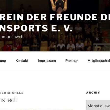
REIN DER FREUNDE D
SPORTS E. V.
Trampolinwelt
rung
Kontakt
Impressum
Partner
Mitgliedschaf
ARCHIV
TER MICHELS
mstedt
Archiv