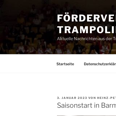
Zum
Inhalt
FÖRDERVE
springen
TRAMPOLIN
Aktuelle Nachrichten aus der 
Startseite
Datenschutzerklä
VERÖFFENTLICHT
3. JANUAR 2023
VON
HEINZ-PE
AM
Saisonstart in Bar