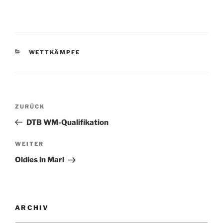
KATEGORIEN
WETTKÄMPFE
Beitragsnavigation
Vorheriger
ZURÜCK
Beitrag
DTB WM-Qualifikation
Nächster
WEITER
Beitrag
Oldies in Marl
ARCHIV