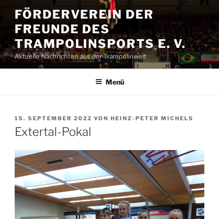
Zum
FÖRDERVEREIN DER
Inhalt
FREUNDE DES
springen
TRAMPOLINSPORTS E. V.
Aktuelle Nachrichten aus der Trampolinwelt
Menü
VERÖFFENTLICHT
15. SEPTEMBER 2022
VON
HEINZ-PETER MICHELS
AM
Extertal-Pokal