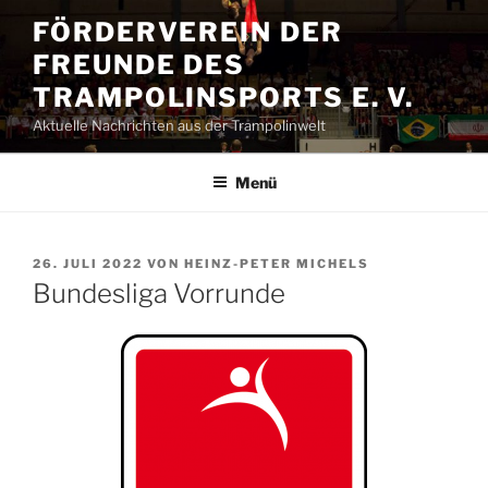
Zum
FÖRDERVEREIN DER
Inhalt
FREUNDE DES
springen
TRAMPOLINSPORTS E. V.
Aktuelle Nachrichten aus der Trampolinwelt
Menü
VERÖFFENTLICHT
26. JULI 2022
VON
HEINZ-PETER MICHELS
AM
Bundesliga Vorrunde