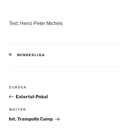
Text: Heinz-Peter Michels
KATEGORIEN
BUNDESLIGA
Beitragsnavigation
Vorheriger
ZURÜCK
Beitrag
Extertal-Pokal
Nächster
WEITER
Beitrag
Int. Trampolin Camp