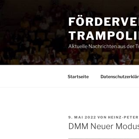
Zum
Inhalt
FÖRDERVE
springen
TRAMPOLIN
Aktuelle Nachrichten aus der 
Startseite
Datenschutzerklä
VERÖFFENTLICHT
9. MAI 2022
VON
HEINZ-PETER
AM
DMM Neuer Modu