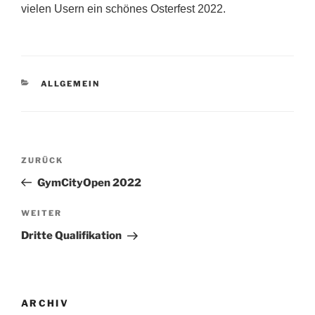
vielen Usern ein schönes Osterfest 2022.
KATEGORIEN
ALLGEMEIN
Beitragsnavigation
Vorheriger
ZURÜCK
Beitrag
GymCityOpen 2022
Nächster
WEITER
Beitrag
Dritte Qualifikation
ARCHIV