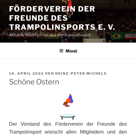
Zum
FÖRDERVEREIN DER
Inhalt
FREUNDE DES
springen
TRAMPOLINSPORTS E. V.
Aktuelle Nachrichten aus der Trampolinwelt
Menü
VERÖFFENTLICHT
16. APRIL 2022
VON
HEINZ-PETER MICHELS
AM
Schöne Ostern
Der Vorstand des Förderverein der Freunde des
Trampolinsport wünscht allen Mitgliedern und den