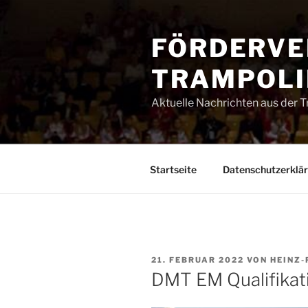
Zum
Inhalt
FÖRDERVE
springen
TRAMPOLIN
Aktuelle Nachrichten aus der 
Startseite
Datenschutzerklä
VERÖFFENTLICHT
21. FEBRUAR 2022
VON
HEINZ-
AM
DMT EM Qualifikat