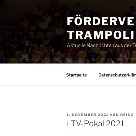
Zum
Inhalt
FÖRDERVE
springen
TRAMPOLIN
Aktuelle Nachrichten aus der 
Startseite
Datenschutzerklä
VERÖFFENTLICHT
1. NOVEMBER 2021
VON
HEINZ
AM
LTV-Pokal 2021