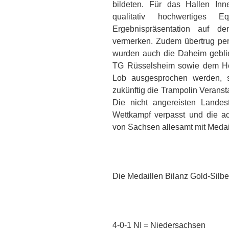
bildeten. Für das Hallen I
qualitativ hochwertiges 
Ergebnispräsentation auf d
vermerken. Zudem übertrug per
wurden auch die Daheim geblie
TG Rüsselsheim sowie dem He
Lob ausgesprochen werden, s
zukünftig die Trampolin Veranst
Die nicht angereisten Lande
Wettkampf verpasst und die ac
von Sachsen allesamt mit Medai
Die Medaillen Bilanz Gold-Silb
4-0-1 NI = Niedersachsen