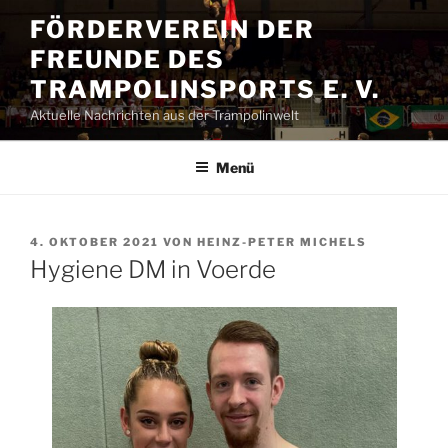
Zum
FÖRDERVEREIN DER
Inhalt
FREUNDE DES
springen
TRAMPOLINSPORTS E. V.
Aktuelle Nachrichten aus der Trampolinwelt
Menü
VERÖFFENTLICHT
4. OKTOBER 2021
VON
HEINZ-PETER MICHELS
AM
Hygiene DM in Voerde