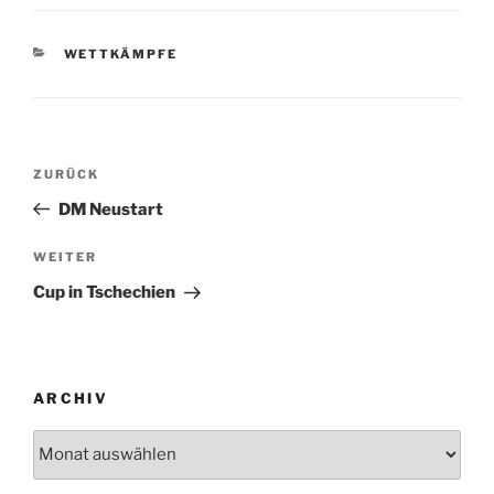
KATEGORIEN
WETTKÄMPFE
Beitragsnavigation
Vorheriger
ZURÜCK
Beitrag
DM Neustart
Nächster
WEITER
Beitrag
Cup in Tschechien
ARCHIV
Archiv