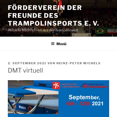
Zum
FÖRDERVEREIN DER
Inhalt
FREUNDE DES
springen
TRAMPOLINSPORTS E. V.
Aktuelle Nachrichten aus der Trampolinwelt
Menü
VERÖFFENTLICHT
2. SEPTEMBER 2021
VON
HEINZ-PETER MICHELS
AM
DMT virtuell