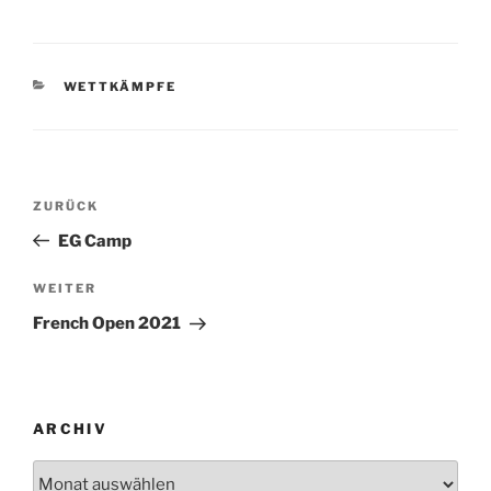
KATEGORIEN
WETTKÄMPFE
Beitragsnavigation
Vorheriger
ZURÜCK
Beitrag
EG Camp
Nächster
WEITER
Beitrag
French Open 2021
ARCHIV
Archiv