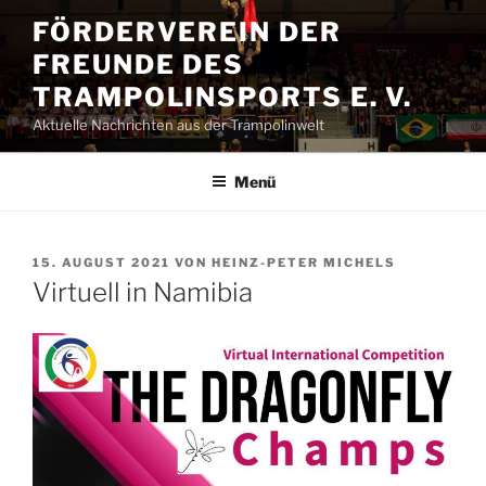
Zum
FÖRDERVEREIN DER
Inhalt
FREUNDE DES
springen
TRAMPOLINSPORTS E. V.
Aktuelle Nachrichten aus der Trampolinwelt
Menü
VERÖFFENTLICHT
15. AUGUST 2021
VON
HEINZ-PETER MICHELS
AM
Virtuell in Namibia