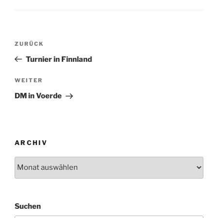
Beitragsnavigation
Vorheriger
ZURÜCK
Beitrag
Turnier in Finnland
Nächster
WEITER
Beitrag
DM in Voerde
ARCHIV
Archiv
Suchen