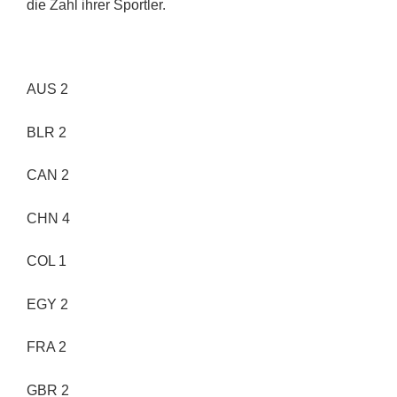
die Zahl ihrer Sportler.
AUS 2
BLR 2
CAN 2
CHN 4
COL 1
EGY 2
FRA 2
GBR 2