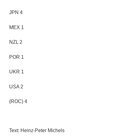
JPN 4
MEX 1
NZL 2
POR 1
UKR 1
USA 2
(ROC) 4
Text: Heinz-Peter Michels