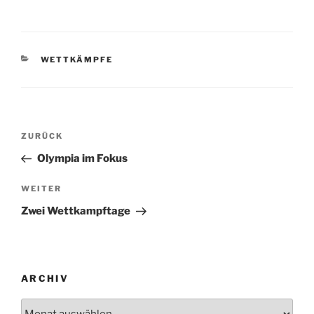
KATEGORIEN
WETTKÄMPFE
Beitragsnavigation
Vorheriger
ZURÜCK
Beitrag
Olympia im Fokus
Nächster
WEITER
Beitrag
Zwei Wettkampftage
ARCHIV
Archiv