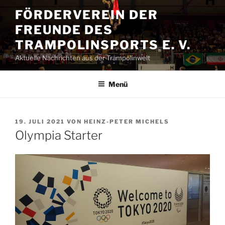
Zum
FÖRDERVEREIN DER
Inhalt
FREUNDE DES
springen
TRAMPOLINSPORTS E. V.
Aktuelle Nachrichten aus der Trampolinwelt
Menü
VERÖFFENTLICHT
19. JULI 2021
VON
HEINZ-PETER MICHELS
AM
Olympia Starter