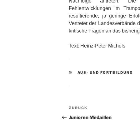
Nachfolge antreten. Die 
Fehlentwicklungen im Trampo
resultierende, ja geringe Erfo
Vertreter der Landesverbände 
kritische Fragen an das bisherig
Text: Heinz-Peter Michels
KATEGORIEN
AUS- UND FORTBILDUNG
Beitragsnavigation
Vorheriger
ZURÜCK
Beitrag
Junioren Medaillen