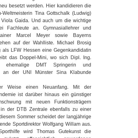
neu besetzt werden. Hier kandidieren die
Weltmeisterin Tina Gottschalk (Ludwig)
 Viola Gaida. Und auch um die wichtige
wei Fachleute an. Gymnasiallehrer und
trainer Marcel Meyer sowie Bayerns
ehen auf der Wahlliste. Michael Brosig
 als LFW Hessen eine Gegenkandidatin
Bleibt das Doppel-Mini, wo sich Dipl. Ing.
e ehemalige DMT Springerin und
erin an der UNI Münster Sina Klabunde
der Weise einen Neuanfang. Mit der
ndemie ist darüber hinaus ein günstiger
chwung mit neuen Funktionsträgern
n der DTB Zentrale ebenfalls zu einer
 diesem Sommer scheidet der langjährige
rende Sportdirektor Wolfgang Willam aus.
Sporthilfe wird Thomas Gutekunst die