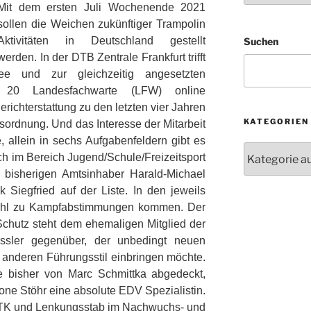
Mit dem ersten Juli Wochenende 2021
sollen die Weichen zukünftiger Trampolin
Aktivitäten in Deutschland gestellt
Suchen
werden. In der DTB Zentrale Frankfurt trifft
e und zur gleichzeitig angesetzten
 20 Landesfachwarte (LFW) online
richterstattung zu den letzten vier Jahren
KATEGORIEN
ordnung. Und das Interesse der Mitarbeit
e, allein in sechs Aufgabenfeldern gibt es
Kategorien
ch im Bereich Jugend/Schule/Freizeitsport
 bisherigen Amtsinhaber Harald-Michael
k Siegfried auf der Liste. In den jeweils
wohl zu Kampfabstimmungen kommen. Der
Schutz steht dem ehemaligen Mitglied der
essler gegenüber, der unbedingt neuen
anderen Führungsstil einbringen möchte.
 bisher von Marc Schmittka abgedeckt,
mone Stöhr eine absolute EDV Spezialistin.
 TK und Lenkungsstab im Nachwuchs- und