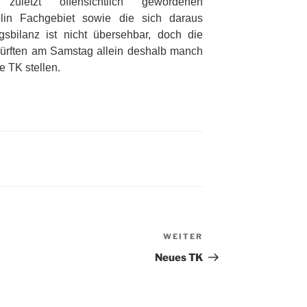
zuletzt offensichtlich gewordenen
lin Fachgebiet sowie die sich daraus
lgsbilanz ist nicht übersehbar, doch die
dürften am Samstag allein deshalb manch
e TK stellen.
WEITER
Nächster
Beitrag
Neues TK