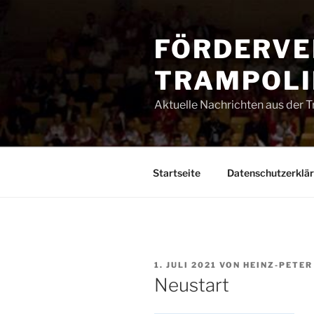
Zum
Inhalt
FÖRDERVE
springen
TRAMPOLIN
Aktuelle Nachrichten aus der 
Startseite
Datenschutzerklä
VERÖFFENTLICHT
1. JULI 2021
VON
HEINZ-PETER
AM
Neustart