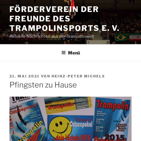
Zum
FÖRDERVEREIN DER
Inhalt
FREUNDE DES
springen
TRAMPOLINSPORTS E. V.
Aktuelle Nachrichten aus der Trampolinwelt
Menü
VERÖFFENTLICHT
21. MAI 2021
VON
HEINZ-PETER MICHELS
AM
Pfingsten zu Hause