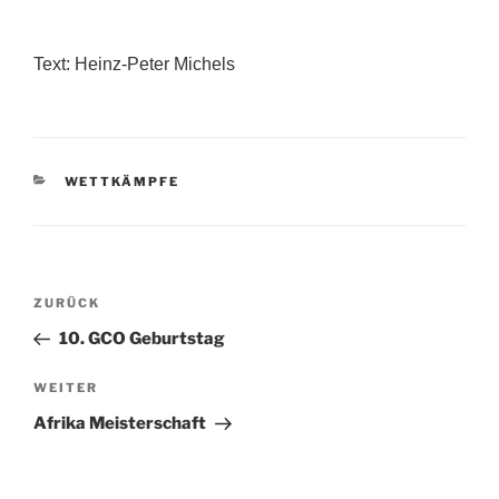
Text: Heinz-Peter Michels
KATEGORIEN
WETTKÄMPFE
Beitragsnavigation
Vorheriger
ZURÜCK
Beitrag
10. GCO Geburtstag
Nächster
WEITER
Beitrag
Afrika Meisterschaft