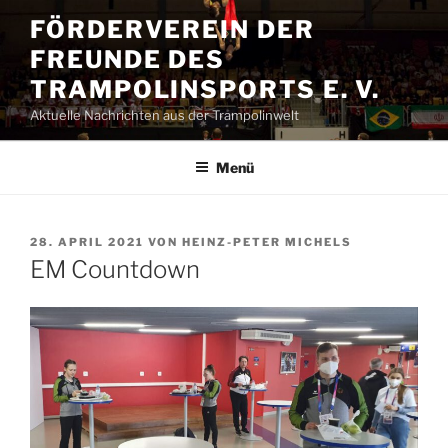
Zum
FÖRDERVEREIN DER
Inhalt
FREUNDE DES
springen
TRAMPOLINSPORTS E. V.
Aktuelle Nachrichten aus der Trampolinwelt
Menü
VERÖFFENTLICHT
28. APRIL 2021
VON
HEINZ-PETER MICHELS
AM
EM Countdown