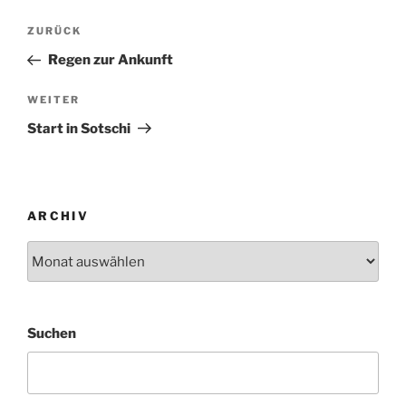
Beitragsnavigation
Vorheriger
ZURÜCK
Beitrag
Regen zur Ankunft
Nächster
WEITER
Beitrag
Start in Sotschi
ARCHIV
Archiv
Suchen