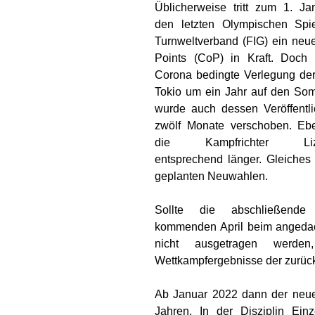
Üblicherweise tritt zum 1. J
den letzten Olympischen Spi
Turnweltverband (FIG) ein neu
Points (CoP) in Kraft. Doch 
Corona bedingte Verlegung der
Tokio um ein Jahr auf den So
wurde auch dessen Veröffentl
zwölf Monate verschoben. Eben
die Kampfrichter Lize
entsprechend länger. Gleiches 
geplanten Neuwahlen.
Sollte die abschließende 
kommenden April beim angedach
nicht ausgetragen werde
Wettkampfergebnisse der zurück
Ab Januar 2022 dann der neue 
Jahren. In der Disziplin Ein