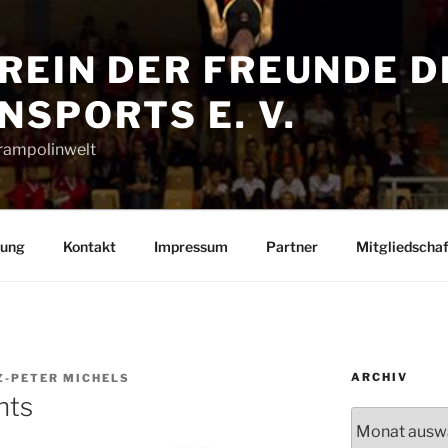
REIN DER FREUNDE D
SPORTS E. V.
Trampolinwelt
rung
Kontakt
Impressum
Partner
Mitgliedschaf
ARCHIV
Z-PETER MICHELS
nts
Archiv