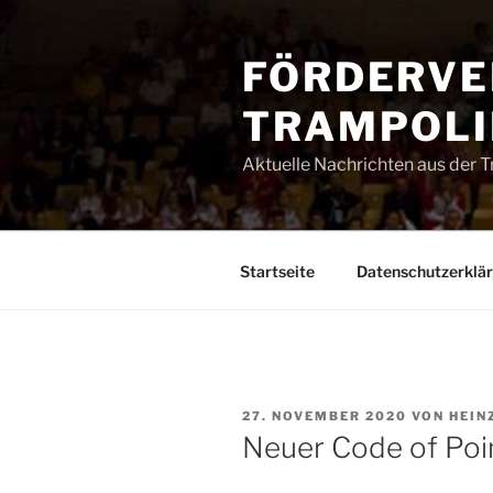
Zum
Inhalt
FÖRDERVE
springen
TRAMPOLIN
Aktuelle Nachrichten aus der 
Startseite
Datenschutzerklä
VERÖFFENTLICHT
27. NOVEMBER 2020
VON
HEIN
AM
Neuer Code of Poi