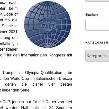
anuar nach
elen beim
er Code of
Suchen
durch die
 Spiele in
mmer 2021
ichung um
KATEGORIEN
falls gilt
nzdauer
Kategorien
gilt für den internationalen Kongress mit
Trampolin Olympia-Qualifikation im
ten World-Cup im italienischen Brescia
n, gelten die bisher vier besten
 liegenden Serie.
CoP, jedoch nur für die Dauer von drei
zel werden Halbfinals mit 24 Sportlern