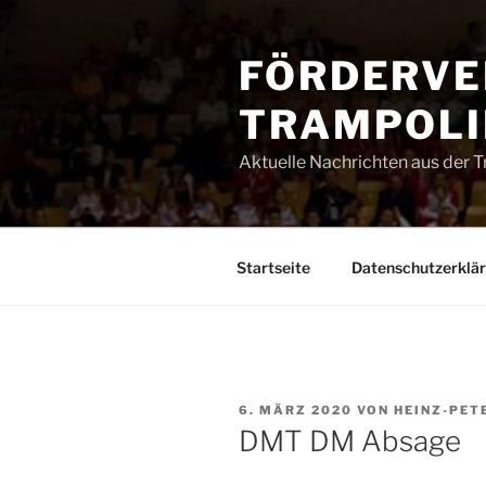
Zum
Inhalt
FÖRDERVE
springen
TRAMPOLIN
Aktuelle Nachrichten aus der 
Startseite
Datenschutzerklä
VERÖFFENTLICHT
6. MÄRZ 2020
VON
HEINZ-PET
AM
DMT DM Absage