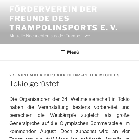
Zum
FÖRDERVEREIN DER
Inhalt
FREUNDE DES
springen
TRAMPOLINSPORTS E. V.
Aktuelle Nachrichten aus der Trampolinwelt
Menü
VERÖFFENTLICHT
27. NOVEMBER 2019
VON
HEINZ-PETER MICHELS
AM
Tokio gerüstet
Die Organisatoren der 34. Weltmeisterschaft in Tokio
haben die Veranstaltung bestens vorbereitet und
betrachten die Wettkämpfe zugleich als große
Generalprobe auf die Olympischen Sommerspiele im
kommenden August. Doch zunächst wird an vier