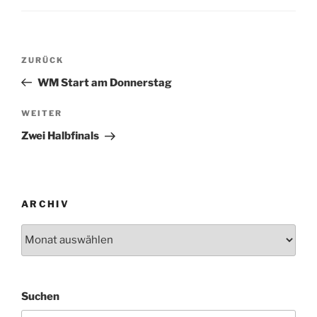
Beitragsnavigation
Vorheriger
ZURÜCK
Beitrag
WM Start am Donnerstag
Nächster
WEITER
Beitrag
Zwei Halbfinals
ARCHIV
Archiv
Suchen