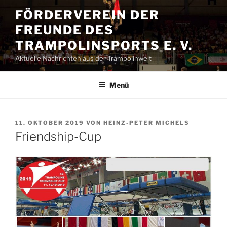
Zum
FÖRDERVEREIN DER
Inhalt
FREUNDE DES
springen
TRAMPOLINSPORTS E. V.
Aktuelle Nachrichten aus der Trampolinwelt
Menü
VERÖFFENTLICHT
11. OKTOBER 2019
VON
HEINZ-PETER MICHELS
AM
Friendship-Cup