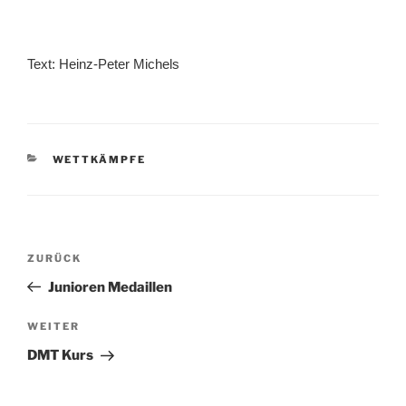
Text: Heinz-Peter Michels
KATEGORIEN
WETTKÄMPFE
Beitragsnavigation
Vorheriger
ZURÜCK
Beitrag
Junioren Medaillen
Nächster
WEITER
Beitrag
DMT Kurs