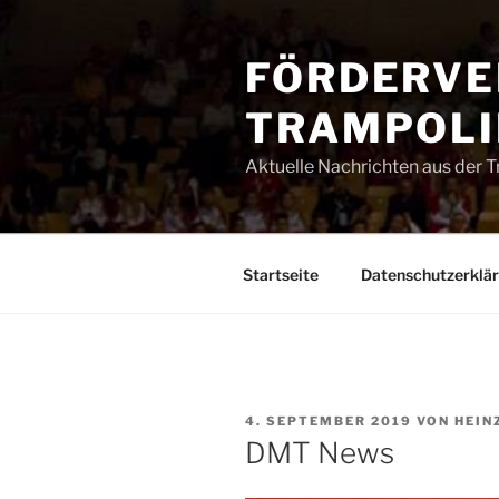
Zum
Inhalt
FÖRDERVE
springen
TRAMPOLIN
Aktuelle Nachrichten aus der 
Startseite
Datenschutzerklä
VERÖFFENTLICHT
4. SEPTEMBER 2019
VON
HEIN
AM
DMT News