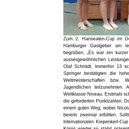
Zum 2. Hanseaten-Cup im Do
Hamburger Gastgeber am let
begrüßen. „Es war ein kurzer
aussergewöhnlichen Leistungen
Olaf Schmidt. Immerhin 13 sc
Springer bestätigten die h
Weltmeisterschaften bzw
Jugendlichen teilzunehmen. 
Weltklasse Niveau. Erstmals s
die geforderten Punktzahlen. 
einem guten Weg, wobei Nicol
bereits zweimal erfüllten. S
Internationalen Kiepenkerl-Cu
König wieder so stabil präsen