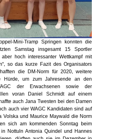
ppel-Mini-Tramp Springen konnten die
zten Samstag insgesamt 15 Sportler
 aber hoch interessanter Wettkampf mit
“, so das kurze Fazit des Organisators
hafften die DM-Norm für 2020, weitere
ohe Hürde, um zum Jahresende an den
. WAGC der Erwachsenen sowie der
Allen voran Daniel Schmidt auf einem
chaffte auch Jana Twesten bei den Damen
Doch auch vier WAGC Kandidaten sind auf
a Volska und Maurice Maywald die Norm
ollten sich am kommenden Sonntag beim
p in Nottuln Antonia Quindel und Hannes
tieren, dürften auch sie im Dezember in