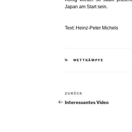
Japan am Start sein.
Text: Heinz-Peter Michels
KATEGORIEN
WETTKÄMPFE
Beitragsnavigation
Vorheriger
ZURÜCK
Beitrag
Interessantes Video