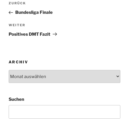
Beitragsnavigation
Vorheriger
ZURÜCK
Beitrag
Bundesliga Finale
Nächster
WEITER
Beitrag
Positives DMT Fazit
ARCHIV
Archiv
Suchen