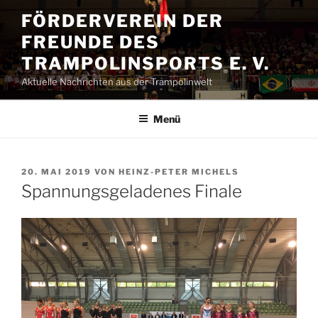
Zum
FÖRDERVEREIN DER
Inhalt
FREUNDE DES
springen
TRAMPOLINSPORTS E. V.
Aktuelle Nachrichten aus der Trampolinwelt
Menü
VERÖFFENTLICHT
20. MAI 2019
VON
HEINZ-PETER MICHELS
AM
Spannungsgeladenes Finale