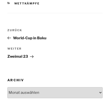
KATEGORIEN
WETTKÄMPFE
Beitragsnavigation
Vorheriger
ZURÜCK
Beitrag
World-Cup in Baku
Nächster
WEITER
Beitrag
Zweimal 23
ARCHIV
Archiv