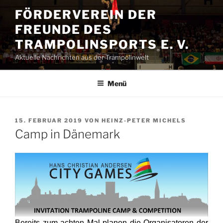
Zum
FÖRDERVEREIN DER
Inhalt
FREUNDE DES
springen
TRAMPOLINSPORTS E. V.
Aktuelle Nachrichten aus der Trampolinwelt
Menü
VERÖFFENTLICHT
15. FEBRUAR 2019
VON
HEINZ-PETER MICHELS
AM
Camp in Dänemark
Bereits zum achten Mal planen die Organisatoren der