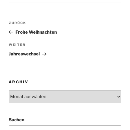
Beitragsnavigation
Vorheriger
ZURÜCK
Beitrag
Frohe Weihnachten
Nächster
WEITER
Beitrag
Jahreswechsel
ARCHIV
Archiv
Suchen