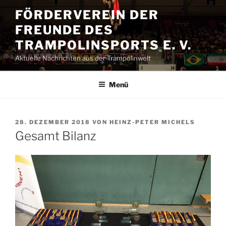
Zum
FÖRDERVEREIN DER
Inhalt
FREUNDE DES
springen
TRAMPOLINSPORTS E. V.
Aktuelle Nachrichten aus der Trampolinwelt
Menü
VERÖFFENTLICHT
28. DEZEMBER 2018
VON
HEINZ-PETER MICHELS
AM
Gesamt Bilanz