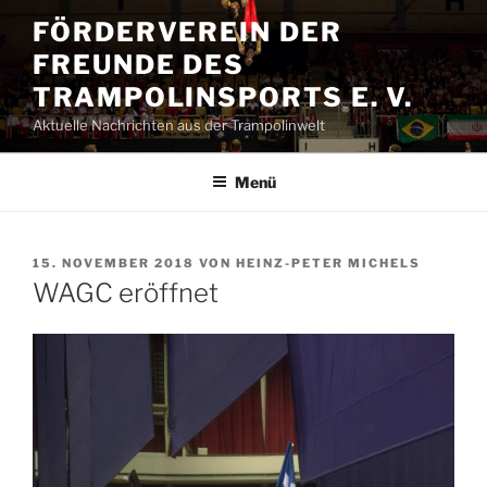
Zum
FÖRDERVEREIN DER
Inhalt
FREUNDE DES
springen
TRAMPOLINSPORTS E. V.
Aktuelle Nachrichten aus der Trampolinwelt
Menü
VERÖFFENTLICHT
15. NOVEMBER 2018
VON
HEINZ-PETER MICHELS
AM
WAGC eröffnet