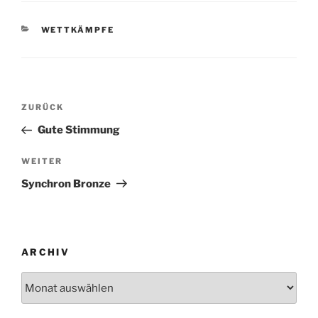
KATEGORIEN
WETTKÄMPFE
Beitragsnavigation
Vorheriger
ZURÜCK
Beitrag
Gute Stimmung
Nächster
WEITER
Beitrag
Synchron Bronze
ARCHIV
Archiv