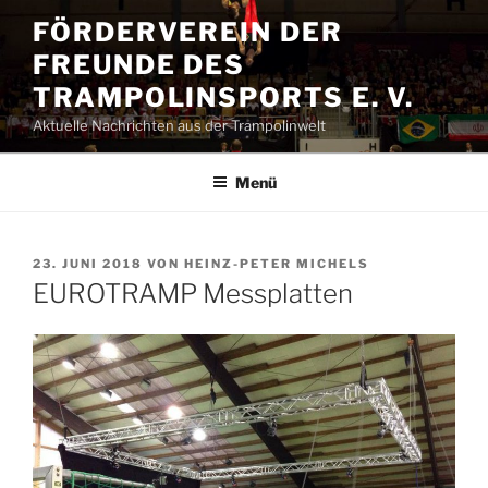
Zum
FÖRDERVEREIN DER
Inhalt
FREUNDE DES
springen
TRAMPOLINSPORTS E. V.
Aktuelle Nachrichten aus der Trampolinwelt
Menü
VERÖFFENTLICHT
23. JUNI 2018
VON
HEINZ-PETER MICHELS
AM
EUROTRAMP Messplatten