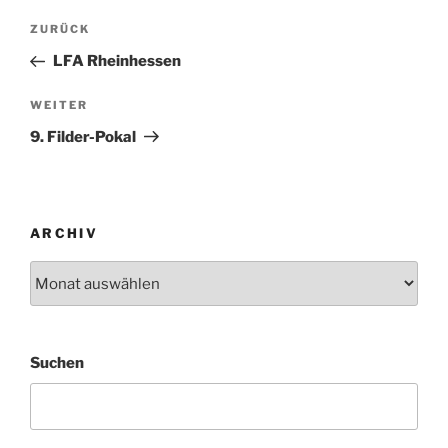
Beitragsnavigation
Vorheriger
ZURÜCK
Beitrag
LFA Rheinhessen
Nächster
WEITER
Beitrag
9. Filder-Pokal
ARCHIV
Archiv
Suchen