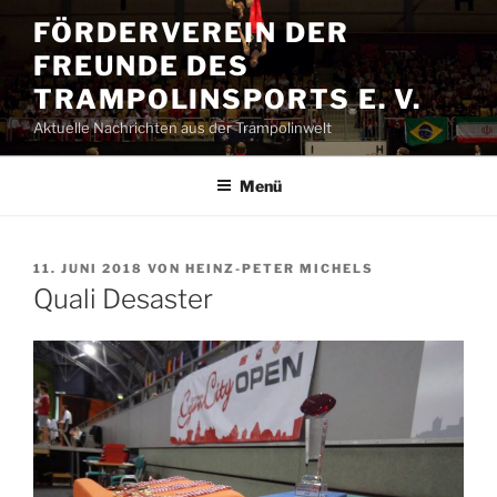
Zum
FÖRDERVEREIN DER
Inhalt
FREUNDE DES
springen
TRAMPOLINSPORTS E. V.
Aktuelle Nachrichten aus der Trampolinwelt
Menü
VERÖFFENTLICHT
11. JUNI 2018
VON
HEINZ-PETER MICHELS
AM
Quali Desaster