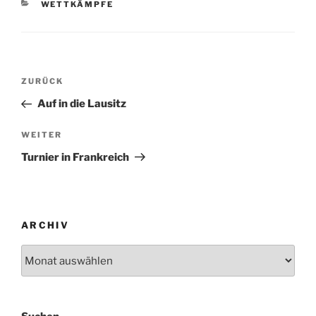
KATEGORIEN
WETTKÄMPFE
Beitragsnavigation
Vorheriger
ZURÜCK
Beitrag
Auf in die Lausitz
Nächster
WEITER
Beitrag
Turnier in Frankreich
ARCHIV
Archiv