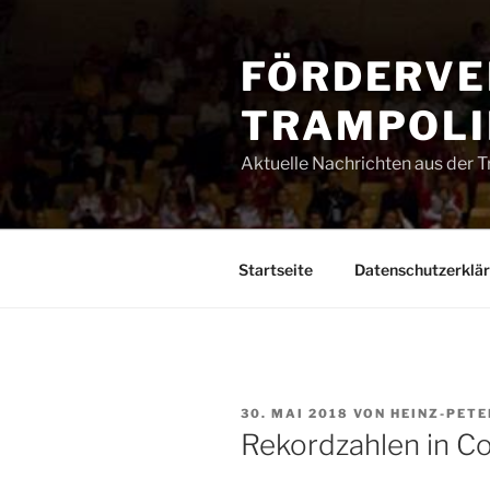
Zum
Inhalt
FÖRDERVE
springen
TRAMPOLIN
Aktuelle Nachrichten aus der 
Startseite
Datenschutzerklä
VERÖFFENTLICHT
30. MAI 2018
VON
HEINZ-PETE
AM
Rekordzahlen in C