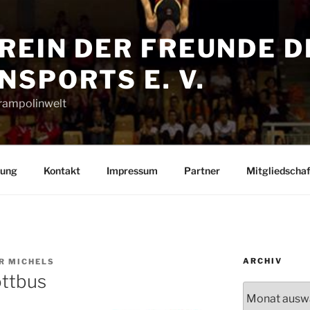
REIN DER FREUNDE D
SPORTS E. V.
Trampolinwelt
rung
Kontakt
Impressum
Partner
Mitgliedschaf
ARCHIV
R MICHELS
ottbus
Archiv