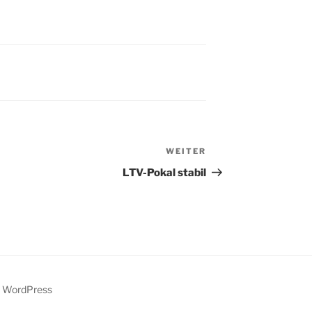
WEITER
Nächster
Beitrag
LTV-Pokal stabil
y WordPress