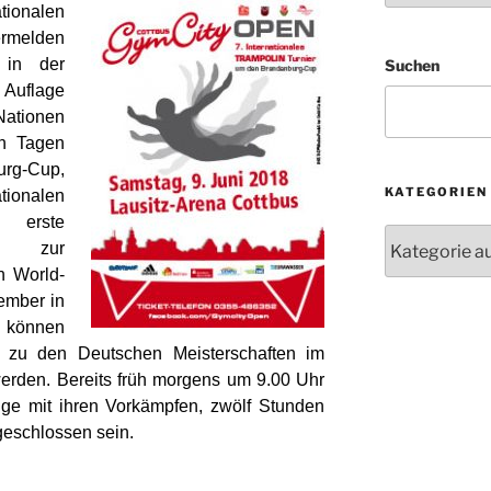
tionalen
elden
 in der
Suchen
 Auflage
Nationen
hn Tagen
rg-Cup,
KATEGORIEN
tionalen
erste
Kategorien
e zur
n World-
ember in
können
 zu den Deutschen Meisterschaften im
erden. Bereits früh morgens um 9.00 Uhr
ge mit ihren Vorkämpfen, zwölf Stunden
geschlossen sein.