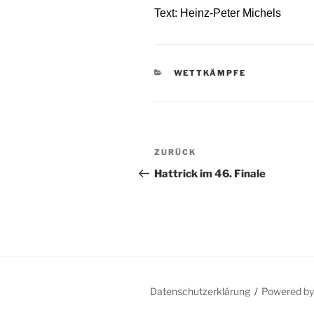
Text: Heinz-Peter Michels
KATEGORIEN
WETTKÄMPFE
Beitragsnavigation
Vorheriger
ZURÜCK
Beitrag
Hattrick im 46. Finale
Datenschutzerklärung
Powered b