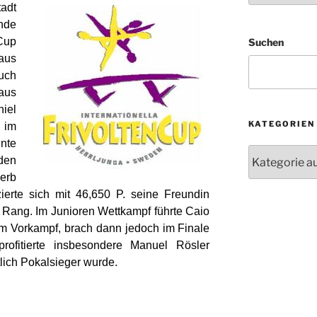
adt
nde
-Cup
Suchen
 aus
auch
aus
iel
KATEGORIEN
 im
nnte
Kategorien
den
erb
erte sich mit 46,650 P. seine Freundin
n Rang. Im Junioren Wettkampf führte Caio
m Vorkampf, brach dann jedoch im Finale
ofitierte insbesondere Manuel Rösler
ztlich Pokalsieger wurde.