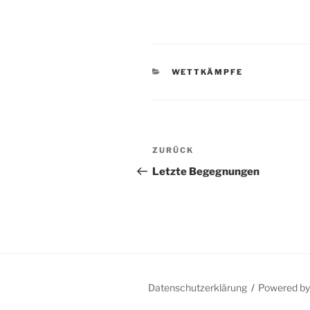
KATEGORIEN
WETTKÄMPFE
Beitragsnavigation
Vorheriger
ZURÜCK
Beitrag
Letzte Begegnungen
Datenschutzerklärung
Powered b