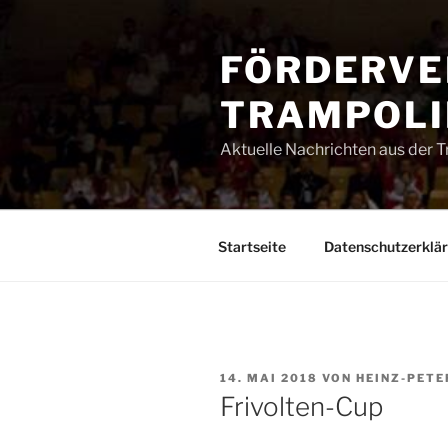
Zum
Inhalt
FÖRDERVE
springen
TRAMPOLIN
Aktuelle Nachrichten aus der 
Startseite
Datenschutzerklä
VERÖFFENTLICHT
14. MAI 2018
VON
HEINZ-PETE
AM
Frivolten-Cup