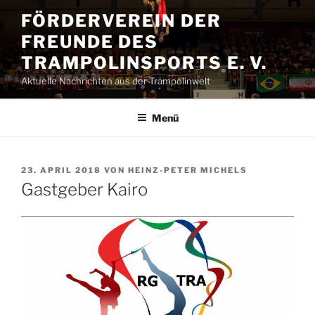
Zum
FÖRDERVEREIN DER
Inhalt
FREUNDE DES
springen
TRAMPOLINSPORTS E. V.
Aktuelle Nachrichten aus der Trampolinwelt
Menü
VERÖFFENTLICHT
23. APRIL 2018
VON
HEINZ-PETER MICHELS
AM
Gastgeber Kairo