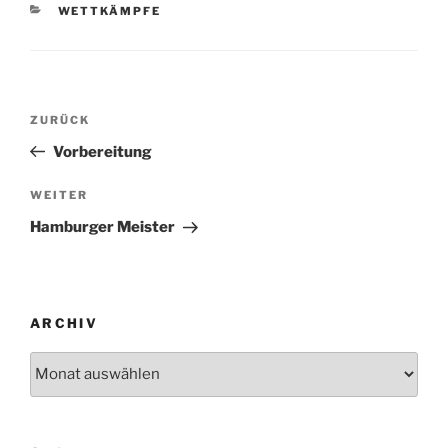
KATEGORIEN
WETTKÄMPFE
Beitragsnavigation
Vorheriger
ZURÜCK
Beitrag
Vorbereitung
Nächster
WEITER
Beitrag
Hamburger Meister
ARCHIV
Archiv