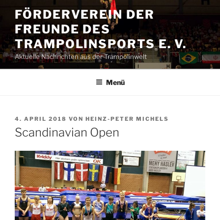
Zum
FÖRDERVEREIN DER
Inhalt
FREUNDE DES
springen
TRAMPOLINSPORTS E. V.
Aktuelle Nachrichten aus der Trampolinwelt
Menü
VERÖFFENTLICHT
4. APRIL 2018
VON
HEINZ-PETER MICHELS
AM
Scandinavian Open