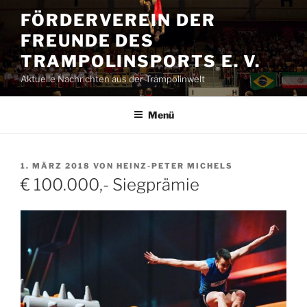
Zum
FÖRDERVEREIN DER
Inhalt
FREUNDE DES
springen
TRAMPOLINSPORTS E. V.
Aktuelle Nachrichten aus der Trampolinwelt
Menü
VERÖFFENTLICHT
1. MÄRZ 2018
VON
HEINZ-PETER MICHELS
AM
€ 100.000,- Siegprämie