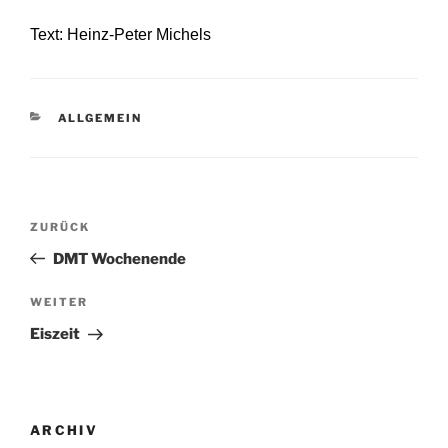
Text: Heinz-Peter Michels
KATEGORIEN
ALLGEMEIN
Beitragsnavigation
Vorheriger
ZURÜCK
Beitrag
DMT Wochenende
Nächster
WEITER
Beitrag
Eiszeit
ARCHIV