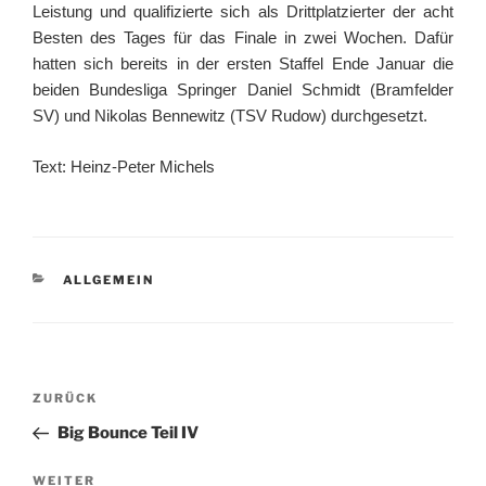
Leistung und qualifizierte sich als Drittplatzierter der acht
Besten des Tages für das Finale in zwei Wochen. Dafür
hatten sich bereits in der ersten Staffel Ende Januar die
beiden Bundesliga Springer Daniel Schmidt (Bramfelder
SV) und Nikolas Bennewitz (TSV Rudow) durchgesetzt.
Text: Heinz-Peter Michels
KATEGORIEN
ALLGEMEIN
Beitragsnavigation
Vorheriger
ZURÜCK
Beitrag
Big Bounce Teil IV
Nächster
WEITER