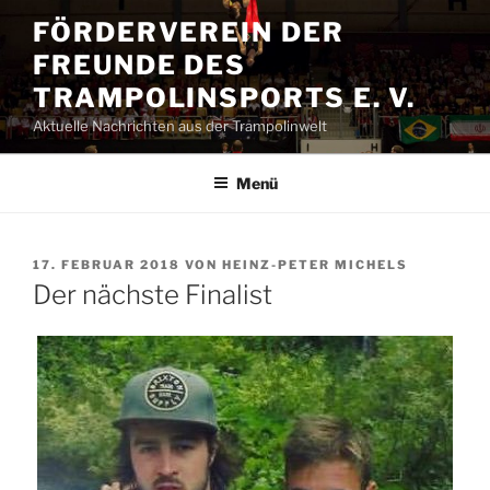
Zum
FÖRDERVEREIN DER
Inhalt
FREUNDE DES
springen
TRAMPOLINSPORTS E. V.
Aktuelle Nachrichten aus der Trampolinwelt
Menü
VERÖFFENTLICHT
17. FEBRUAR 2018
VON
HEINZ-PETER MICHELS
AM
Der nächste Finalist