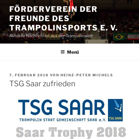
Zum
FÖRDERVEREIN DER
Inhalt
FREUNDE DES
springen
TRAMPOLINSPORTS E. V.
Aktuelle Nachrichten aus der Trampolinwelt
Menü
VERÖFFENTLICHT
7. FEBRUAR 2018
VON
HEINZ-PETER MICHELS
AM
TSG Saar zufrieden