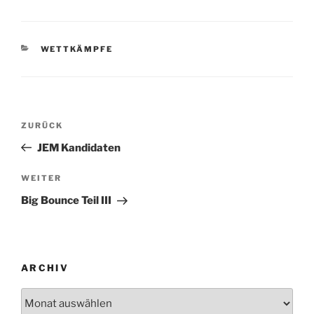
KATEGORIEN
WETTKÄMPFE
Beitragsnavigation
Vorheriger
ZURÜCK
Beitrag
JEM Kandidaten
Nächster
WEITER
Beitrag
Big Bounce Teil III
ARCHIV
Archiv