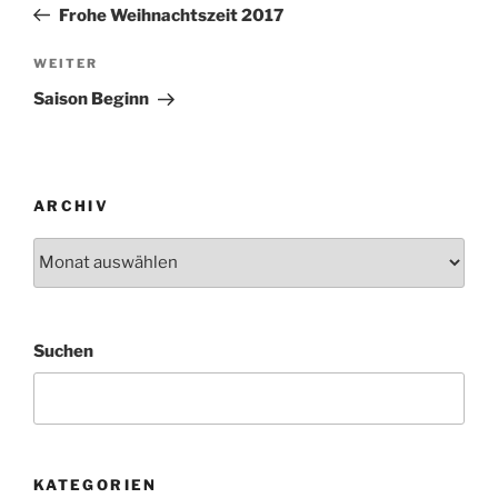
Beitrag
Frohe Weihnachtszeit 2017
Nächster
WEITER
Beitrag
Saison Beginn
ARCHIV
Archiv
Suchen
KATEGORIEN