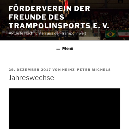
Zum
FÖRDERVEREIN DER
Inhalt
FREUNDE DES
springen
TRAMPOLINSPORTS E. V.
Aktuelle Nachrichten aus der Trampolinwelt
Menü
VERÖFFENTLICHT
29. DEZEMBER 2017
VON
HEINZ-PETER MICHELS
AM
Jahreswechsel