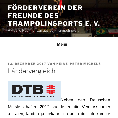
Zum
FÖRDERVEREIN DER
Inhalt
FREUNDE DES
springen
TRAMPOLINSPORTS E. V.
Aktuelle Nachrichten aus der Trampolinwelt
Menü
VERÖFFENTLICHT
13. DEZEMBER 2017
VON
HEINZ-PETER MICHELS
AM
Ländervergleich
Neben den Deutschen
Meisterschaften 2017, zu denen die Vereinssportler
antraten, fanden ja bekanntlich auch die Titelkämpfe