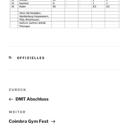
KATEGORIEN
OFFIZIELLES
Beitragsnavigation
Vorheriger
ZURÜCK
Beitrag
DMT Abschluss
Nächster
WEITER
Beitrag
Coimbra Gym Fest