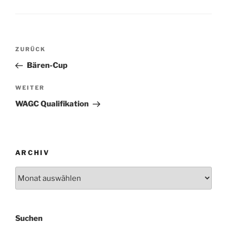
Beitragsnavigation
Vorheriger
ZURÜCK
Beitrag
Bären-Cup
Nächster
WEITER
Beitrag
WAGC Qualifikation
ARCHIV
Archiv
Suchen