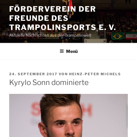
Zum
FÖRDERVEREIN DER
Inhalt
FREUNDE DES
springen
TRAMPOLINSPORTS E. V.
Aktuelle Nachrichten aus der Trampolinwelt
Menü
VERÖFFENTLICHT
24. SEPTEMBER 2017
VON
HEINZ-PETER MICHELS
AM
Kyrylo Sonn dominierte