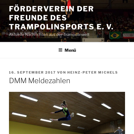
Zum
FÖRDERVEREIN DER
Inhalt
FREUNDE DES
springen
TRAMPOLINSPORTS E. V.
Aktuelle Nachrichten aus der Trampolinwelt
Menü
VERÖFFENTLICHT
16. SEPTEMBER 2017
VON
HEINZ-PETER MICHELS
AM
DMM Meldezahlen