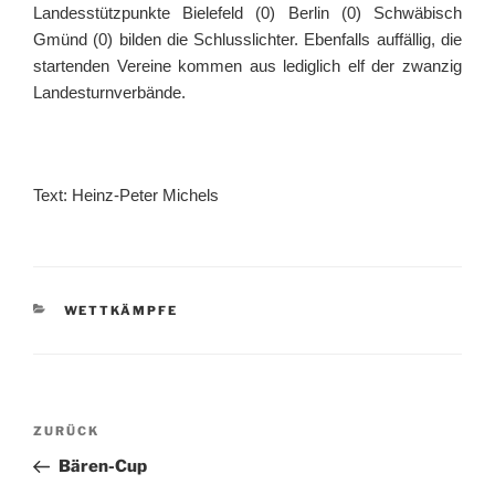
Landesstützpunkte Bielefeld (0) Berlin (0) Schwäbisch
Gmünd (0) bilden die Schlusslichter. Ebenfalls auffällig, die
startenden Vereine kommen aus lediglich elf der zwanzig
Landesturnverbände.
Text: Heinz-Peter Michels
KATEGORIEN
WETTKÄMPFE
Beitragsnavigation
Vorheriger
ZURÜCK
Beitrag
Bären-Cup