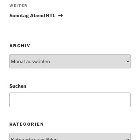
Nächster
WEITER
Beitrag
Sonntag Abend RTL
ARCHIV
Archiv
Suchen
KATEGORIEN
Kategorien