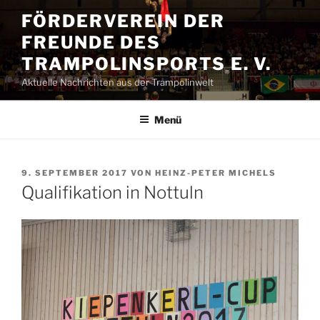
Zum
FÖRDERVEREIN DER
Inhalt
FREUNDE DES
springen
TRAMPOLINSPORTS E. V.
Aktuelle Nachrichten aus der Trampolinwelt
Menü
VERÖFFENTLICHT
9. SEPTEMBER 2017
VON
HEINZ-PETER MICHELS
AM
Qualifikation in Nottuln