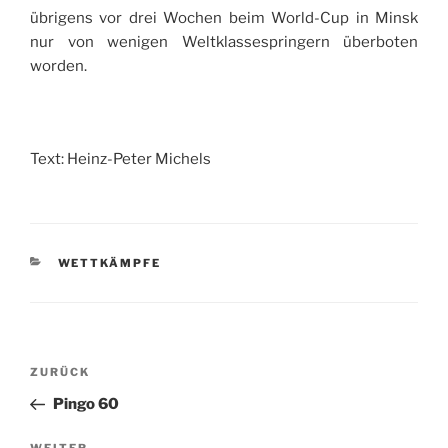
übrigens vor drei Wochen beim World-Cup in Minsk
nur von wenigen Weltklassespringern überboten
worden.
Text: Heinz-Peter Michels
KATEGORIEN
WETTKÄMPFE
Beitragsnavigation
Vorheriger
ZURÜCK
Beitrag
Pingo 60
WEITER