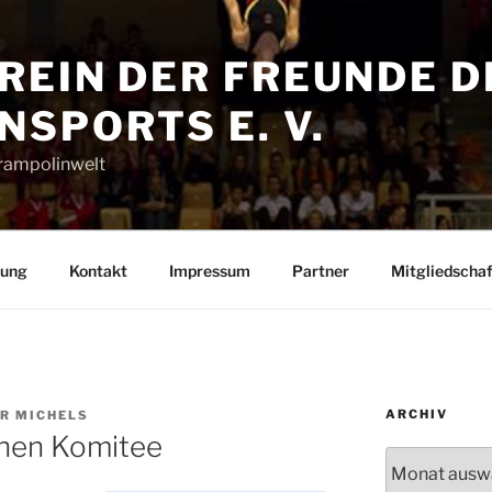
REIN DER FREUNDE D
SPORTS E. V.
Trampolinwelt
rung
Kontakt
Impressum
Partner
Mitgliedschaf
ARCHIV
ER MICHELS
chen Komitee
Archiv