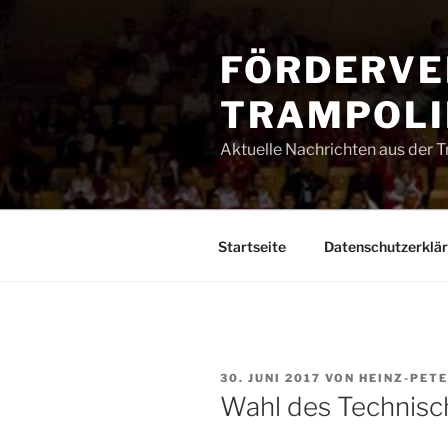
Zum
Inhalt
FÖRDERVE
springen
TRAMPOLIN
Aktuelle Nachrichten aus der 
Startseite
Datenschutzerklä
VERÖFFENTLICHT
30. JUNI 2017
VON
HEINZ-PET
AM
Wahl des Technis