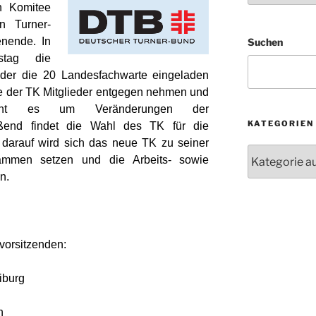
n Komitee
n Turner-
nende. In
Suchen
tag die
der die 20 Landesfachwarte eingeladen
e der TK Mitglieder entgegen nehmen und
 geht es um Veränderungen der
KATEGORIEN
eßend findet die Wahl des TK für die
s darauf wird sich das neue TK zu seiner
Kategorien
sammen setzen und die Arbeits- sowie
en.
vorsitzenden:
iburg
n