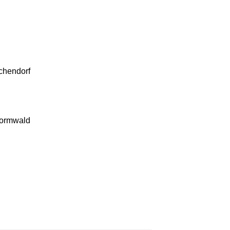
chendorf
ormwald