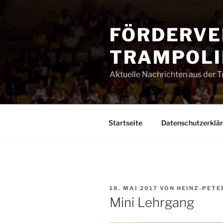
Zum
Inhalt
FÖRDERVE
springen
TRAMPOLIN
Aktuelle Nachrichten aus der 
Startseite
Datenschutzerklä
VERÖFFENTLICHT
18. MAI 2017
VON
HEINZ-PETE
AM
Mini Lehrgang