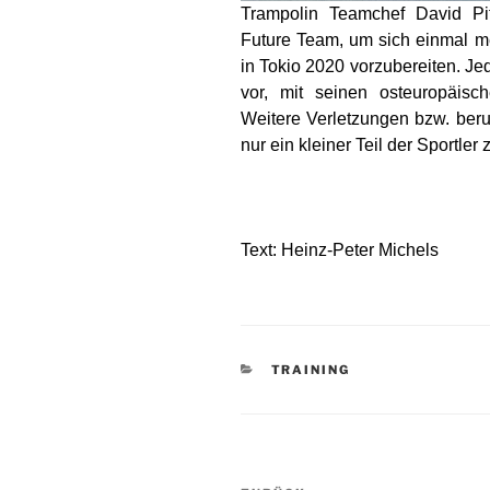
Trampolin Teamchef David Pi
Future Team, um sich einmal me
in Tokio 2020 vorzubereiten. J
vor, mit seinen osteuropäisc
Weitere Verletzungen bzw. beruf
nur ein kleiner Teil der Sport
Text: Heinz-Peter Michels
KATEGORIEN
TRAINING
Beitragsnavigation