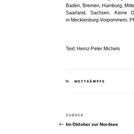
Baden, Bremen, Hamburg, Mittel
Saarland, Sachsen. Keine D
in Mecklenburg-Vorpommern, Pfa
Text: Heinz-Peter
Michels
KATEGORIEN
WETTKÄMPFE
Beitragsnavigation
Vorheriger
ZURÜCK
Beitrag
Im Oktober zur Nordsee