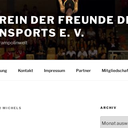
REIN DER FREUNDE D
SPORTS E. V.
Trampolinwelt
rung
Kontakt
Impressum
Partner
Mitgliedschaf
ARCHIV
R MICHELS
Archiv