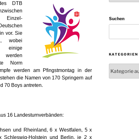
 des DTB
inzwischen
Einzel-
Suchen
 Deutschen
in vor. Sie
n, wobei
 einige
KATEGORIEN
n werden
rte Norm
Kategorien
ämpfe werden am Pfingstmontag in der
stehen die Namen von 170 Springern auf
nd 70 Boys antreten.
 aus 16 Landesturnverbänden:
hsen und Rheinland, 6 x Westfalen, 5 x
 Schleswig-Holstein und Berlin, je 2 x