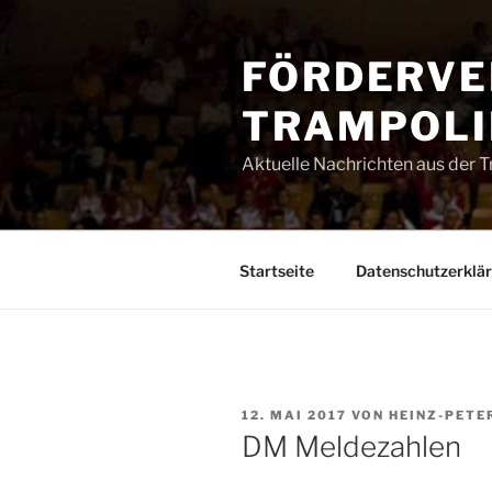
Zum
Inhalt
FÖRDERVE
springen
TRAMPOLIN
Aktuelle Nachrichten aus der 
Startseite
Datenschutzerklä
VERÖFFENTLICHT
12. MAI 2017
VON
HEINZ-PETE
AM
DM Meldezahlen