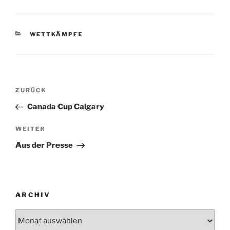
KATEGORIEN
WETTKÄMPFE
Beitragsnavigation
Vorheriger
ZURÜCK
Beitrag
Canada Cup Calgary
Nächster
WEITER
Beitrag
Aus der Presse
ARCHIV
Archiv