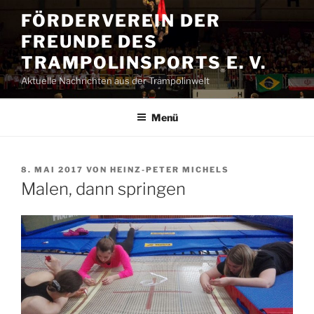
Zum
FÖRDERVEREIN DER
Inhalt
FREUNDE DES
springen
TRAMPOLINSPORTS E. V.
Aktuelle Nachrichten aus der Trampolinwelt
Menü
VERÖFFENTLICHT
8. MAI 2017
VON
HEINZ-PETER MICHELS
AM
Malen, dann springen