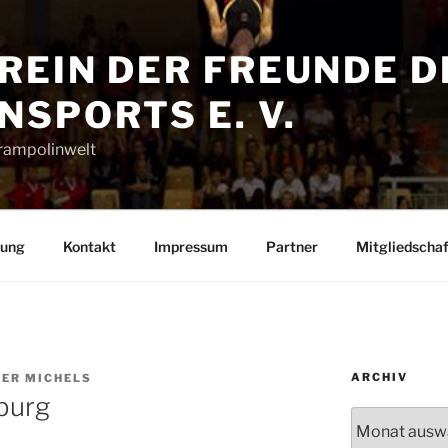
REIN DER FREUNDE D
SPORTS E. V.
Trampolinwelt
rung
Kontakt
Impressum
Partner
Mitgliedschaf
ARCHIV
TER MICHELS
burg
Archiv