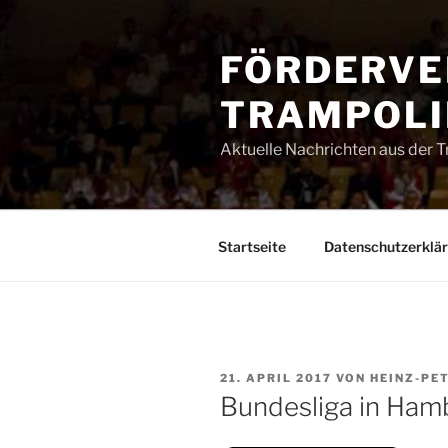
Zum
Inhalt
FÖRDERVE
springen
TRAMPOLIN
Aktuelle Nachrichten aus der 
Startseite
Datenschutzerklä
VERÖFFENTLICHT
21. APRIL 2017
VON
HEINZ-PE
AM
Bundesliga in Ham