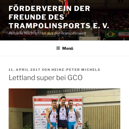
Zum
FÖRDERVEREIN DER
Inhalt
FREUNDE DES
springen
TRAMPOLINSPORTS E. V.
Aktuelle Nachrichten aus der Trampolinwelt
Menü
VERÖFFENTLICHT
11. APRIL 2017
VON
HEINZ-PETER MICHELS
AM
Lettland super bei GCO