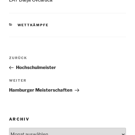
KATEGORIEN
WETTKÄMPFE
Beitragsnavigation
Vorheriger
ZURÜCK
Beitrag
Hochschulmeister
Nächster
WEITER
Beitrag
Hamburger Meisterschaften
ARCHIV
Archiv