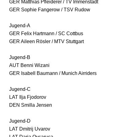
GER Matthias Pfleiderer / TV Immenstadt
GER Sophie Fangerow / TSV Rudow
Jugend-A
GER Felix Hartmann / SC Cottbus
GER Aileen Rösler / MTV Stuttgart
Jugend-B
AUT Benni Wizani
GER Isabell Baumann / Munich Airriders
Jugend-C
LAT Ilja Fjodorov
DEN Smilla Jensen
Jugend-D
LAT Dmitrij Uvarov
LAT Darja Ovcaruca